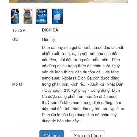
Tên SP:
DỊCH CÁ
Giá:
Liên hệ
Dịch cá hay còn gọi là nước cá cô đặc là chất
chiết xuất từ cá, dạng sệt, có màu nâu đến
nâu đen, mùi đặc trưng của mắm nêm. Dịch
cá dùng nhiều trong thức ăn chăn nuôi, thuỷ
sản để kích thích, dẫn dụ tôm cá... để tăng
năng suất. Ngoài ra Dịch Cá còn được dùng
Mô tả:
trong phân bón, kích rễ... - Xuất xứ: Nhật Bản
- Quy cách: 210 kg/ phuy - Công dụng: Dịch
Cá được dùng phối trộn thức ăn chăn nuôi,
thuỷ sản để tăng hàm lượng dinh dưỡng, làm
dậy mùi để kích thích dẫn dụ tôm cá. Ngoài ra
Dịch Cá là hỗn hợp dung dịch cá phân huỷ
dùng để bón cho cây.
Đặt mua
Xem giỏ hàng