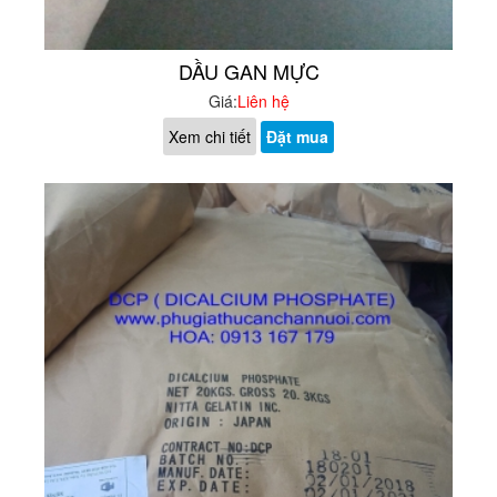
DẦU GAN MỰC
Giá:
Liên hệ
Xem chi tiết
Đặt mua