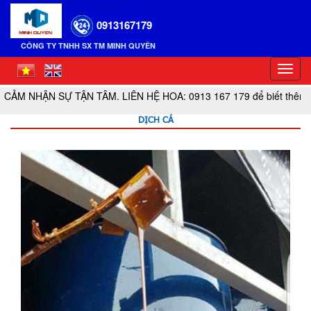
0913167179
CÔNG TY TNHH SX TM MINH QUYÊN
Toggl
navig
ẬN SỰ TẬN TÂM. LIÊN HỆ HOA: 0913 167 179 để biết thêm thông ti
DỊCH CÁ