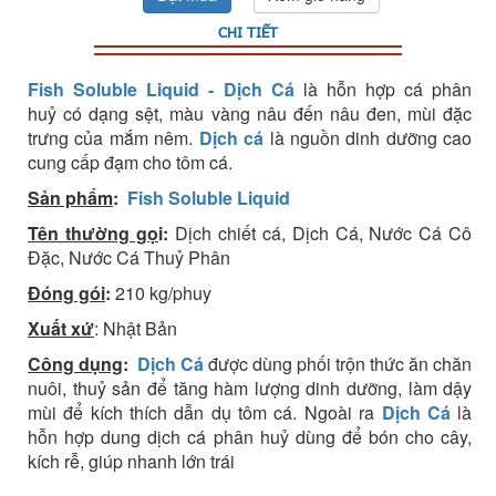
CHI TIẾT
Fish Soluble Liquid - Dịch Cá
là hỗn hợp cá phân
huỷ có dạng sệt, màu vàng nâu đến nâu đen, mùi đặc
trưng của mắm nêm.
Dịch cá
là nguồn dinh dưỡng cao
cung cấp đạm cho tôm cá.
Sản phẩm
:
Fish Soluble Liquid
Tên thường gọ
i:
Dịch chiết cá, Dịch Cá, Nước Cá Cô
Đặc, Nước Cá Thuỷ Phân
Đóng gói
:
210 kg/phuy
Xuất xứ
: Nhật Bản
Công dụng
:
Dịch Cá
được dùng phối trộn thức ăn chăn
nuôi, thuỷ sản để tăng hàm lượng dinh dưỡng, làm dậy
mùi để kích thích dẫn dụ tôm cá. Ngoài ra
Dịch Cá
là
hỗn hợp dung dịch cá phân huỷ dùng để bón cho cây,
kích rễ, giúp nhanh lớn trái