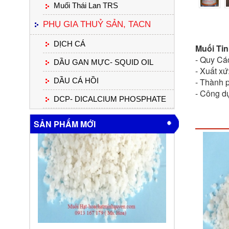
Muối Thái Lan TRS
PHỤ GIA THUỶ SẢN, TACN
DỊCH CÁ
Muối Tin
- Quy Cá
DẦU GAN MỰC- SQUID OIL
- Xuất xứ
DẦU CÁ HỒI
- Thành 
- Công d
DCP- DICALCIUM PHOSPHATE
SẢN PHẨM MỚI