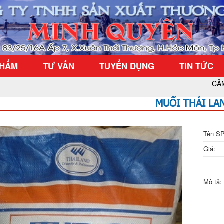
PHẨM
TƯ VẤN
TUYỂN DỤNG
TIN TỨC
CẢM NHẬN 
MUỐI THÁI LA
Tên SP
Giá:
Mô tả: