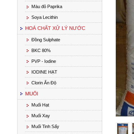
Màu đỏ Paprika
Soya Lecithin
HOÁ CHẤT XỬ LÝ NƯỚC
Đồng Sulphate
BKC 80%
PVP - Iodine
IODINE HẠT
Clorin Ấn Độ
MUỐI
Muối Hạt
Muối Xay
Muối Tinh Sấy