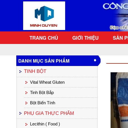
TRANG CHỦ
GIỚI THIỆU
SẢN 
DANH MỤC SẢN PHẨM
TINH BỘT
Vital Wheat Gluten
Tinh Bột Bắp
Bột Biến Tính
PHỤ GIA THỰC PHẨM
Lecithin ( Food )