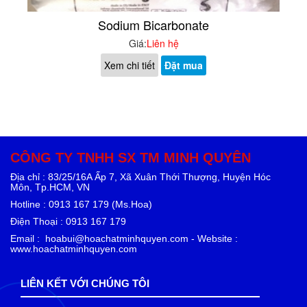
Sodium Bicarbonate
Giá:
Liên hệ
Xem chi tiết
Đặt mua
CÔNG TY TNHH SX TM MINH QUYÊN
Địa chỉ : 83/25/16A Ấp 7, Xã Xuân Thới Thượng, Huyện Hóc
Môn, Tp.HCM, VN
Hotline : 0913 167 179 (Ms.Hoa)
Điện Thoại : 0913 167 179
Email : hoabui@hoachatminhquyen.com - Website :
www.hoachatminhquyen.com
LIÊN KẾT VỚI CHÚNG TÔI