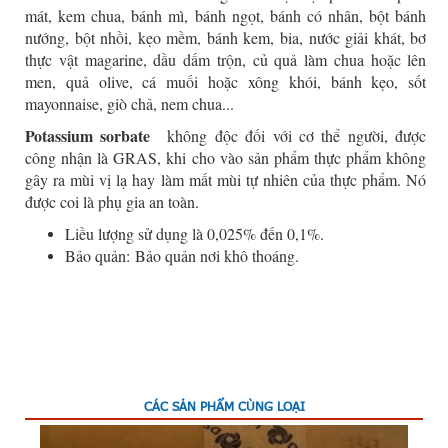
mát, kem chua, bánh mì, bánh ngọt, bánh có nhân, bột bánh
nướng, bột nhồi, kẹo mềm, bánh kem, bia, nước giải khát, bơ
thực vật magarine, dầu dấm trộn, củ quả làm chua hoặc lên
men, quả olive, cá muối hoặc xông khói, bánh kẹo, sốt
mayonnaise, giò chả, nem chua...
Potassium sorbate
không độc đối với cơ thể người, được
công nhận là GRAS, khi cho vào sản phẩm thực phẩm không
gây ra mùi vị lạ hay làm mất mùi tự nhiên của thực phẩm. Nó
được coi là phụ gia an toàn.
Liều lượng sử dụng là 0,025% đến 0,1%.
Bảo quản: Bảo quản nơi khô thoáng.
CÁC SẢN PHẨM CÙNG LOẠI