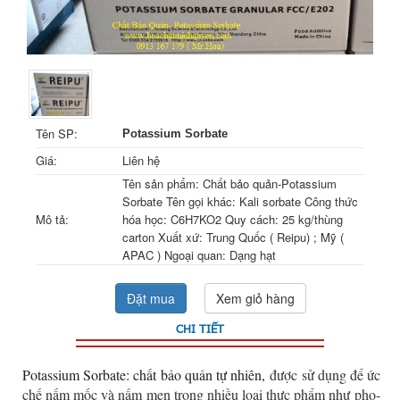
Tên SP:
Potassium Sorbate
Giá:
Liên hệ
Tên sản phẩm: Chất bảo quản-Potassium
Sorbate Tên gọi khác: Kali sorbate Công thức
Mô tả:
hóa học: C6H7KO2 Quy cách: 25 kg/thùng
carton Xuất xứ: Trung Quốc ( Reipu) ; Mỹ (
APAC ) Ngoại quan: Dạng hạt
Đặt mua
Xem giỏ hàng
CHI TIẾT
Potassium Sorbate: chất bảo quản tự nhiên,
được sử dụng để ức
chế nấm mốc và nấm men trong nhiều loại thực phẩm như pho-