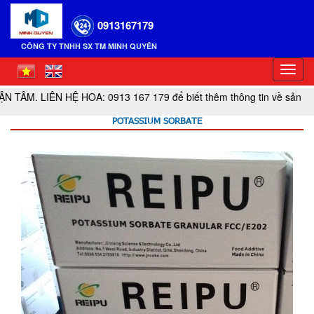
0913167179
CÔNG TY TNHH SX TM MINH QUYÊN
Toggl
navig
ÊN HỆ HOA: 0913 167 179 để biết thêm thông tin về sản phẩm cua
POTASSIUM SORBATE