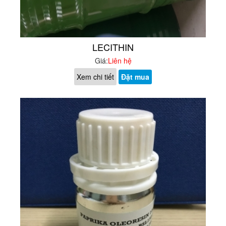
LECITHIN
Giá:
Liên hệ
Xem chi tiết
Đặt mua