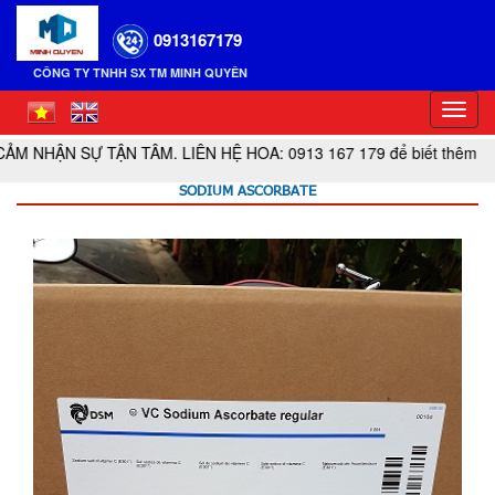
0913167179
CÔNG TY TNHH SX TM MINH QUYÊN
Toggl
navig
 SỰ TẬN TÂM. LIÊN HỆ HOA: 0913 167 179 để biết thêm thông tin 
SODIUM ASCORBATE