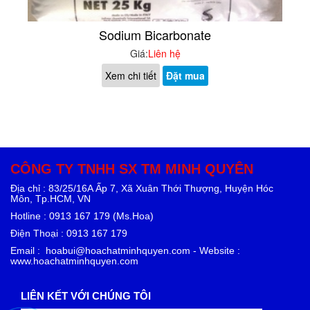
Sodium Bicarbonate
Giá:
Liên hệ
Xem chi tiết
Đặt mua
CÔNG TY TNHH SX TM MINH QUYÊN
Địa chỉ : 83/25/16A Ấp 7, Xã Xuân Thới Thượng, Huyện Hóc
Môn, Tp.HCM, VN
Hotline : 0913 167 179 (Ms.Hoa)
Điện Thoại : 0913 167 179
Email : hoabui@hoachatminhquyen.com - Website :
www.hoachatminhquyen.com
LIÊN KẾT VỚI CHÚNG TÔI