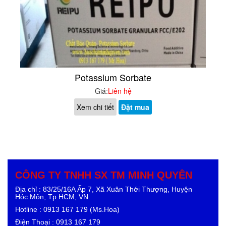
Potassium Sorbate
Giá:
Liên hệ
Xem chi tiết
Đặt mua
CÔNG TY TNHH SX TM MINH QUYÊN
Địa chỉ : 83/25/16A Ấp 7, Xã Xuân Thới Thượng, Huyện
Hóc Môn, Tp.HCM, VN
Hotline : 0913 167 179 (Ms.Hoa)
Điện Thoại : 0913 167 179