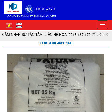
0913167179
CÔNG TY TNHH SX TM MINH QUYÊN
Toggl
navig
ẬN SỰ TẬN TÂM. LIÊN HỆ HOA: 0913 167 179 để biết thêm thông ti
SODIUM BICARBONATE