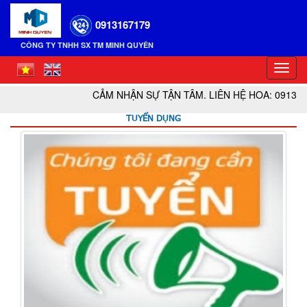
0913167179
CÔNG TY TNHH SX TM MINH QUYÊN
Toggl
navig
CẢM NHẬN SỰ TẬN TÂM. LIÊN HỆ HOA: 0913 167 1
TUYỂN DỤNG